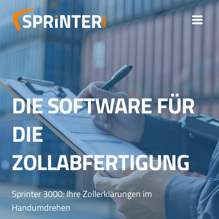
Zum
Inhalt
springen
DIE SOFTWARE FÜR
DIE
ZOLLABFERTIGUNG
Sprinter 3000: Ihre Zollerklärungen im
Handumdrehen