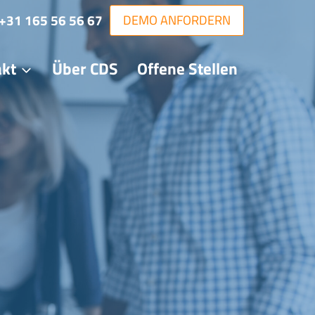
+31 165 56 56 67
DEMO ANFORDERN
akt
Über CDS
Offene Stellen