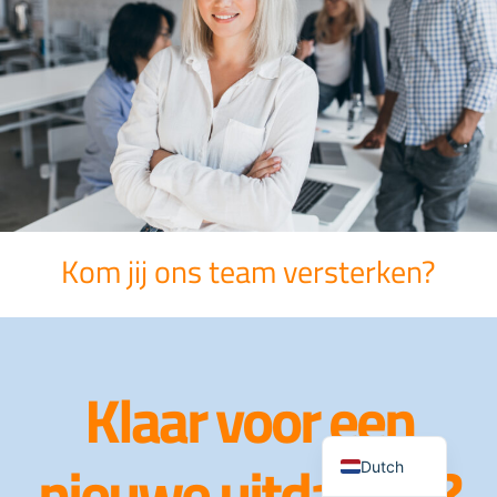
Kom jij ons team versterken?
Klaar voor een
German
English
nieuwe uitdaging?
Dutch