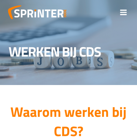
Doorgaan
naar
inhoud
WERKEN BIJ CDS
Waarom werken bij
CDS?