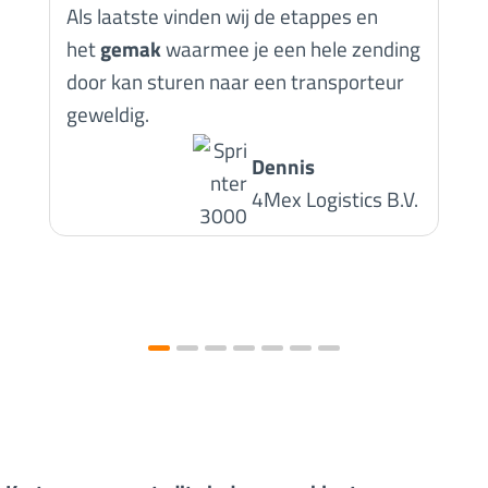
Als laatste vinden wij de etappes en
g
het
gemak
waarmee je een hele zending
door kan sturen naar een transporteur
v
geweldig.
m
z
Dennis
i
4Mex Logistics B.V.
H
n
a
z