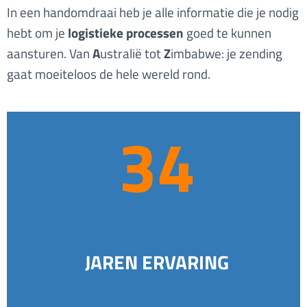
In een handomdraai heb je alle informatie die je nodig
hebt om je
logistieke processen
goed te kunnen
aansturen. Van
A
ustralië tot
Z
imbabwe: je zending
gaat moeiteloos de hele wereld rond.
3
34
4
JAREN ERVARING
1