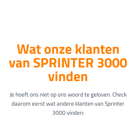
Wat onze klanten
van SPRINTER 3000
vinden
W
v
Je hoeft ons niet op ons woord te geloven. Check
m
daarom eerst wat andere klanten van Sprinter
d
3000 vinden:
z
t
b