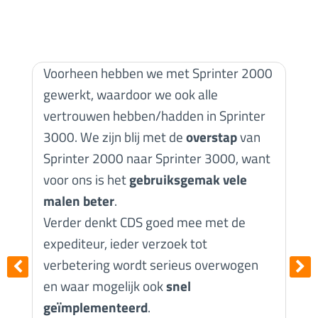
W
o
w
Voorheen hebben we met Sprinter 2000
i
gewerkt, waardoor we ook alle
m
vertrouwen hebben/hadden in Sprinter
n
3000. We zijn blij met de
overstap
van
m
Sprinter 2000 naar Sprinter 3000, want
A
voor ons is het
gebruiksgemak vele
g
malen beter
.
o
Verder denkt CDS goed mee met de
c
expediteur, ieder verzoek tot
w
verbetering wordt serieus overwogen
e
en waar mogelijk ook
snel
w
geïmplementeerd
.
H