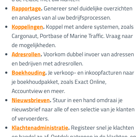
Rapportage
.
Genereer snel duidelijke overzichten
en analyses van al uw bedrijfsprocessen.
Koppelingen
.
Koppel met andere systemen, zoals
Cargonaut, Portbase of Marine Traffic. Vraag naar
de mogelijkheden.
Adresrollen
.
Voorkom dubbel invoer van adressen
en bedrijven met adresrollen.
Boekhouding
.
Je verkoop- en inkoopfacturen naar
je boekhoudpakket, zoals Exact Online,
Accountview en meer.
Nieuwsbrieven
.
Stuur in een hand omdraai je
nieuwsbrief naar alle of een selectie van je klanten
of vervoerders.
Klachtenadministratie
.
Registeer snel je klachten
en handel ze af. Ontdek patronen in de klachten, en