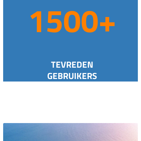
1500+
5
0
0
+
TEVREDEN
GEBRUIKERS